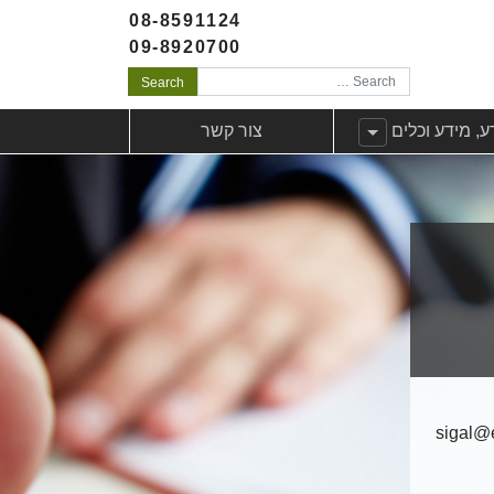
08-8591124
09-8920700
Search
לקוחות
ג תפריט משנה עבורידע, מידע וכלים
ע, מידע וכלים
צור קשר
sigal@e