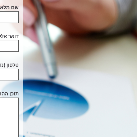
שם מלא (
דואר אלק
טלפון (נ
תוכן ההו