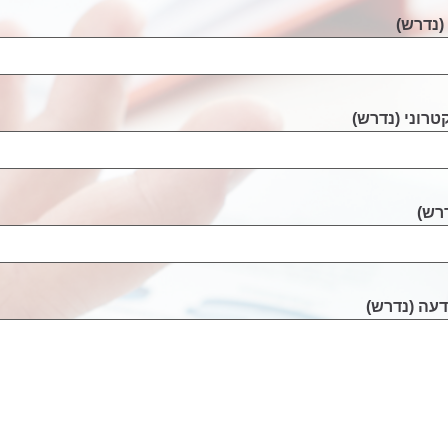
נדרש)
השאירו פרטים ונוכל לסייע לכם
טרוני (נדרש)
דרש)
דעה (נדרש)