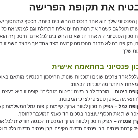
טיח את תקופת הפרישה
ן הפנסיוני שלך הוא אחד הנכסים החשובים ביותר. הכסף שתחסוך 
ותו תוכל גם לשמר את רמת החיים אליה התרגלת וגם לממש את כל ה
יסכון הפנסיוני הוא אחד הנושאים החשובים לכל אדם. חיסכון זה הו
, תקופה בה לא תהנה מהכנסה קבועה מצד אחד אך מהצד השני זו ת
ות שלך.
ון פנסיוני בהתאמה אישית
שלכל אחד צרכים שונים ותוכניות שונות, החיסכון הפנסיוני מותאם באופן
אחת או יותר מהתוכניות הבאות:
ופת ביטוח
– מוכרת לרוב בשם "ביטוח מנהלים". קופה זו היא בעצם חו
התאימה באופן ספציפי לצרכי המבוטח.
ופת גמל
– אפיק חיסכון לטווח ארוך. קיימות קופות גמל המשלמות ק
פרישות את הכסף שנצבר בסכום חד פעמי המועבר לחוסך.
רן פנסיה
– אפיק חיסכון לטווח ארוך המבטיח הכנסה חודשית לכל או
ל קרנות פנסיה: קרן פנסיה חדשה מקיפה, קרן פנסיה חדשה כללית וקר