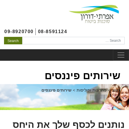
לג לתוכן
צהרת נגישות
לג לתפריט ראשי
09-8920700
08-8591124
Search
שירותים פיננסים
ראשי
>
פתרונות ופוליסות
>
שירותים פיננסים
נותנים לכסף שלך את היחס