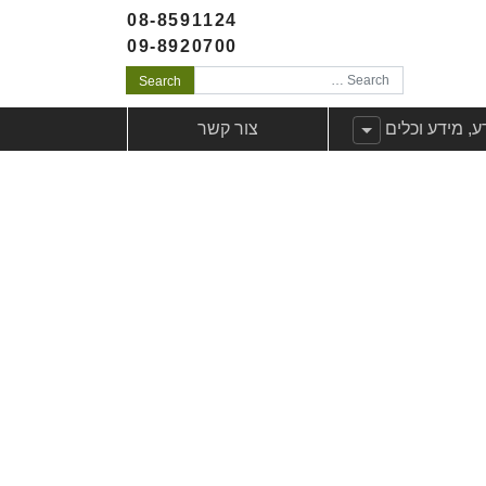
08-8591124
09-8920700
Search
לקוחות
ג תפריט משנה עבורידע, מידע וכלים
ע, מידע וכלים
צור קשר